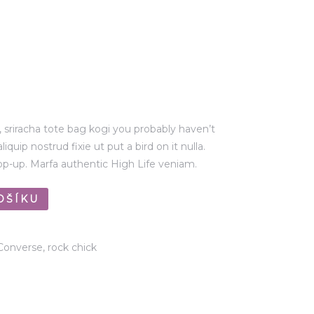
, sriracha tote bag kogi you probably haven’t
quip nostrud fixie ut put a bird on it nulla.
op-up. Marfa authentic High Life veniam.
OŠÍKU
Converse
,
rock chick