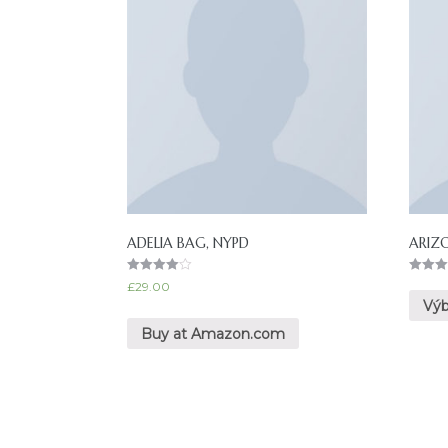
ADELIA BAG, NYPD
ARIZ
Hodnocen
Hodnoc
£
29.00
í
í
Výb
4.00
4.00
z 5
z 5
Buy at Amazon.com