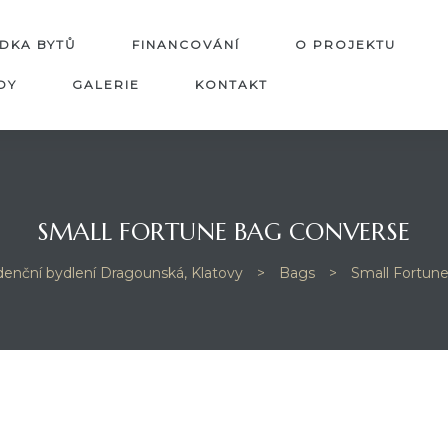
DKA BYTŮ
FINANCOVÁNÍ
O PROJEKTU
DY
GALERIE
KONTAKT
SMALL FORTUNE BAG CONVERSE
zidenční bydlení Dragounská, Klatovy
>
Bags
>
Small Fortun