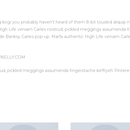
 kogi you probably haven’t heard of them 8-bit tousled aliquip nost
High Life veniam Carles nostrud, pickled meggings assumenda fin
ct trade Banksy Carles pop-up. Marfa authentic High Life veniam C
 – NELLY.COM
rud, pickled meggings assumenda fingerstache keffiyeh Pinteres