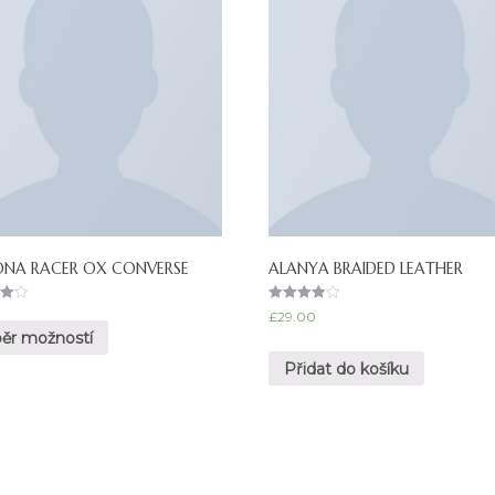
ONA RACER OX CONVERSE
ALANYA BRAIDED LEATHER
en
Hodnocen
£
29.00
í
ěr možností
4.00
z 5
Přidat do košíku