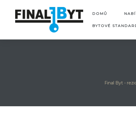
DOMŮ
NABÍ
BYTOVÉ STANDAR
Final Byt - re