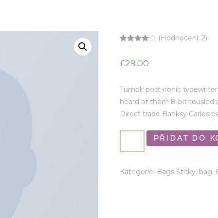
(Hodnocení:
2
)
Hodnocen
2
o
4.00
z 5
£
29.00
na základě
hodnocení
zákazníků
Tumblr post-ironic typewriter
heard of them 8-bit tousled ali
Direct trade Banksy Carles p
PŘIDAT DO K
Kategorie:
Bags
Štítky:
bag
,