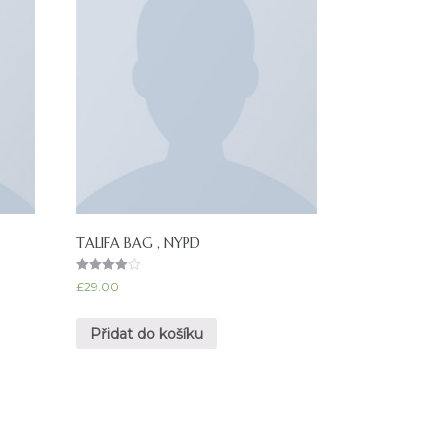
TALIFA BAG , NYPD
Hodnocen
£
29.00
í
4.00
z 5
Přidat do košíku