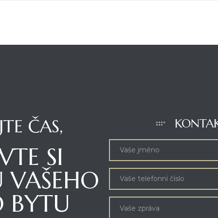
TE ČAS,
KONTA
TE SI
U VAŠEHO
 BYTU