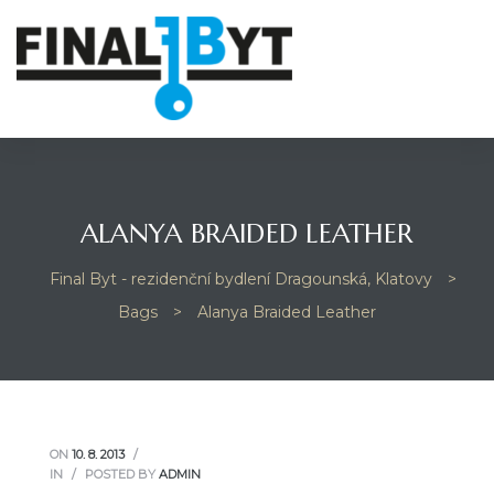
ALANYA BRAIDED LEATHER
Final Byt - rezidenční bydlení Dragounská, Klatovy
>
Bags
>
Alanya Braided Leather
ON
10. 8. 2013
IN
POSTED BY
ADMIN