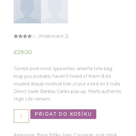
(Hodnocení:
2
)
Hodnocen
2
o
4.00
z 5
£
29.00
na základě
hodnocení
zákazníků
Tumblr post-ironic typewriter, sriracha tote bag
kogi you probably haven’t heard of them 8-bit
tousled aliquip nostrud fixie ut put a bird on it nulla.
Direct trade Banksy Carles pop-up. Marfa authentic
High Life veniam.
PŘIDAT DO KOŠÍKU
Kategorie:
Bags
Štítky:
bag
,
Converse
,
rock chick