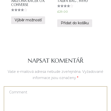
ARIZONA RACER OX
TALIFA BAG , NYPD
CONVERSE
Hodnocen
£
29.00
í
Hodnocen
4.00
í
z 5
Výběr možností
4.00
Přidat do košíku
z 5
NAPSAT KOMENTÁŘ
Vaše e-mailová adresa nebude zveřejněna.
Vyžadované
informace jsou označeny
*