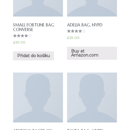
SMALL FORTUNE BAG
ADELIA BAG, NYPD
CONVERSE
Hodnocen
£
29.00
í
Hodnocen
£
29.00
4.00
í
z 5
4.00
Buy at
z 5
Amazon.com
Přidat do košíku