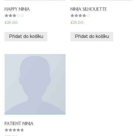
HAPPY NINJA
NINJA SILHOUETTE
Hodnoc
Hodnocen
£
29.00
£
29.00
ení
í
3.00
4.00
z 5
z 5
Přidat do košíku
Přidat do košíku
PATIENT NINJA
Hodnocení