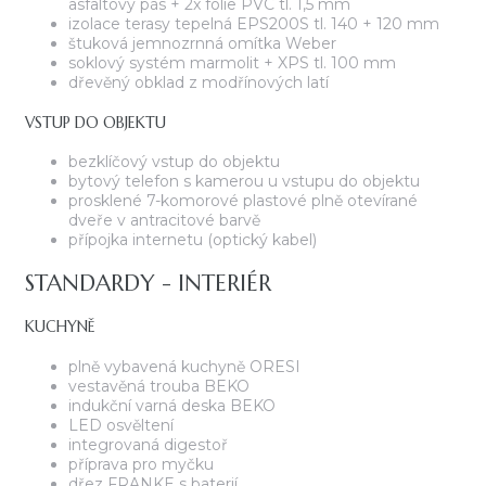
asfaltový pás + 2x folie PVC tl. 1,5 mm
izolace terasy tepelná EPS200S tl. 140 + 120 mm
štuková jemnozrnná omítka Weber
soklový systém marmolit + XPS tl. 100 mm
dřevěný obklad z modřínových latí
VSTUP DO OBJEKTU
bezklíčový vstup do objektu
bytový telefon s kamerou u vstupu do objektu
prosklené 7-komorové plastové plně otevírané
dveře v antracitové barvě
přípojka internetu (optický kabel)
STANDARDY - INTERIÉR
KUCHYNĚ
plně vybavená kuchyně ORESI
vestavěná trouba BEKO
indukční varná deska BEKO
LED osvěltení
integrovaná digestoř
příprava pro myčku
dřez FRANKE s baterií