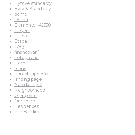
Bytové standardy
Byty & Standardy
demo
Domů
Elementor #2550
Etapa I
Etapa II
Etapa III
FAQ
financování
Fotogalerie
Home 1
Icons
Kontaktujte nás
landing page
Nabídka bytů
Neighborhood
O projektu
Our Team
Residences
The Building