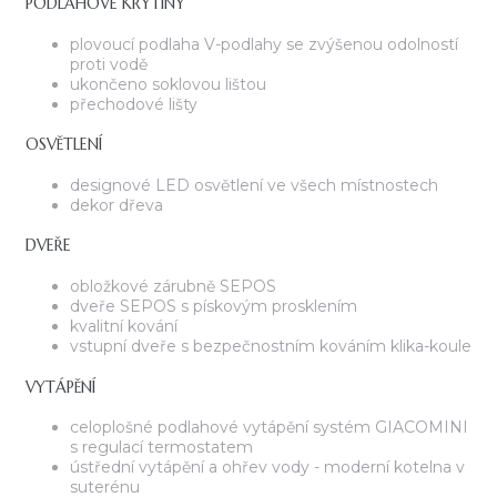
PODLAHOVÉ KRYTINY
plovoucí podlaha V-podlahy se zvýšenou odolností
proti vodě
ukončeno soklovou lištou
přechodové lišty
OSVĚTLENÍ
designové LED osvětlení ve všech místnostech
dekor dřeva
DVEŘE
obložkové zárubně SEPOS
dveře SEPOS s pískovým prosklením
kvalitní kování
vstupní dveře s bezpečnostním kováním klika-koule
VYTÁPĚNÍ
celoplošné podlahové vytápění systém GIACOMINI
s regulací termostatem
ústřední vytápění a ohřev vody - moderní kotelna v
suterénu