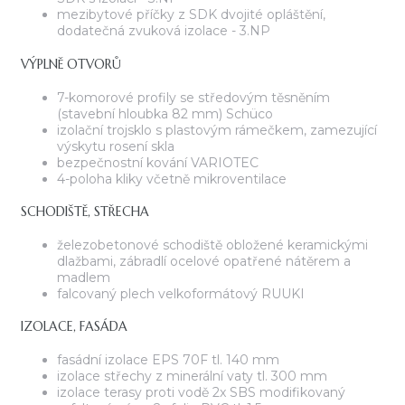
mezibytové příčky z SDK dvojité opláštění,
dodatečná zvuková izolace - 3.NP
VÝPLNĚ OTVORŮ
7-komorové profily se středovým těsněním
(stavební hloubka 82 mm) Schüco
izolační trojsklo s plastovým rámečkem, zamezující
výskytu rosení skla
bezpečnostní kování VARIOTEC
4-poloha kliky včetně mikroventilace
SCHODIŠTĚ, STŘECHA
železobetonové schodiště obložené keramickými
dlažbami, zábradlí ocelové opatřené nátěrem a
madlem
falcovaný plech velkoformátový RUUKI
IZOLACE, FASÁDA
fasádní izolace EPS 70F tl. 140 mm
izolace střechy z minerální vaty tl. 300 mm
izolace terasy proti vodě 2x SBS modifikovaný