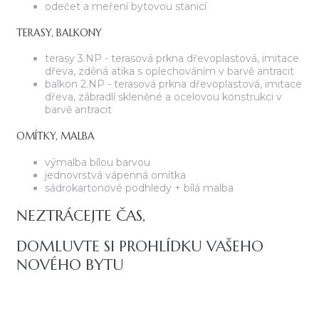
odečet a meření bytovou stanicí
TERASY, BALKONY
terasy 3.NP - terasová prkna dřevoplastová, imitace
dřeva, zděná atika s oplechováním v barvě antracit
balkon 2.NP - terasová prkna dřevoplastová, imitace
dřeva, zábradlí skleněné a ocelovou konstrukci v
barvě antracit
OMÍTKY, MALBA
výmalba bílou barvou
jednovrstvá vápenná omítka
sádrokartonové podhledy + bílá malba
NEZTRÁCEJTE ČAS,
DOMLUVTE SI PROHLÍDKU VAŠEHO
NOVÉHO BYTU
FINAL BYT, S.R.O.