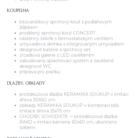
KOUPELNA
bezvaničkový sprchový kout s podlahovým
žlábkem
prosklený sprchový kout CONCEPT
nástěnný žebřík s termostatickým ventilem
umyvadlová skřínka s integrovaným umyvadlem
designové baterie a sprchový set
zrcadlová galerie s LED osvětlením
zabudovaný splachovací systém a zavěšené
designové WC
příprava pro pračku
DLAŽBY, OBKLADY
protiskluzová dlažba KERAMIKA SOUKUP v imitaci
dřeva 30X60 cm
obklady KERAMIKA SOUKUP v kombinaci bílá,
imitace dřeva 25x75 cm
CHODBY, SCHODIŠTĚ -> protiskluzová dlažba
RAKO v imitaci kamene 60x60 cm, ukončeno
soklem