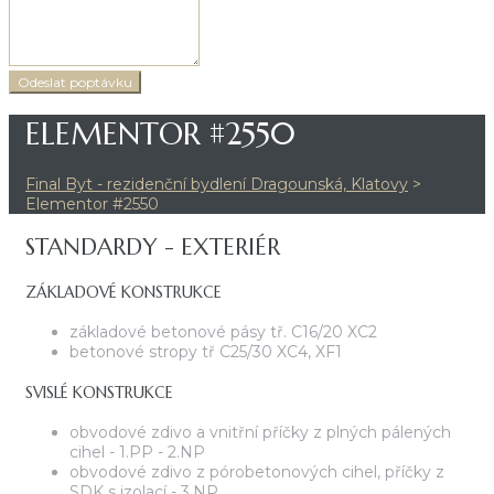
ELEMENTOR #2550
Final Byt - rezidenční bydlení Dragounská, Klatovy
>
Elementor #2550
STANDARDY - EXTERIÉR
ZÁKLADOVÉ KONSTRUKCE
základové betonové pásy tř. C16/20 XC2
betonové stropy tř C25/30 XC4, XF1
SVISLÉ KONSTRUKCE
obvodové zdivo a vnitřní příčky z plných pálených
cihel - 1.PP - 2.NP
obvodové zdivo z pórobetonových cihel, příčky z
SDK s izolací - 3.NP